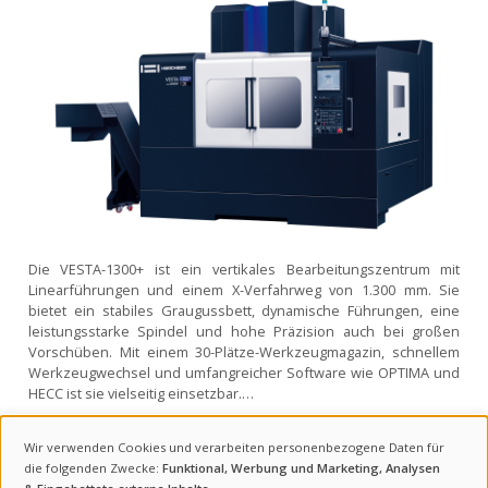
Die VESTA-1300+ ist ein vertikales Bearbeitungszentrum mit
Linearführungen und einem X-Verfahrweg von 1.300 mm. Sie
bietet ein stabiles Graugussbett, dynamische Führungen, eine
leistungsstarke Spindel und hohe Präzision auch bei großen
Vorschüben. Mit einem 30-Plätze-Werkzeugmagazin, schnellem
Werkzeugwechsel und umfangreicher Software wie OPTIMA und
HECC ist sie vielseitig einsetzbar.…
Verfahrwege (X / Y / Z)
1330 / 670 / 650
mm
Wir verwenden Cookies und verarbeiten personenbezogene Daten für
Tischgröße
1500 x 670
none
VERWENDUNG
die folgenden Zwecke:
Funktional, Werbung und Marketing, Analysen
Werkzeugaufnahme
BBT-40 / 50
none