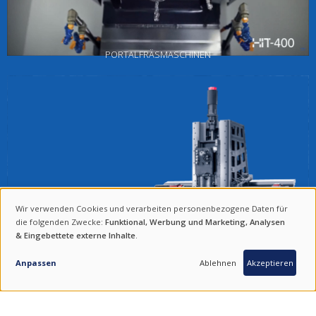
PORTALFRÄSMASCHINEN
Wir verwenden Cookies und verarbeiten personenbezogene Daten für
VERWENDUNG
die folgenden Zwecke:
Funktional, Werbung und Marketing, Analysen
& Eingebettete externe Inhalte
.
VON
ANFRAGE
PERSONENBEZOGENEN
Hwacheon bietet ein breites Spektrum an vertikalen
Anpassen
Ablehnen
Akzeptieren
Bearbeitungszentren, die speziell für die anspruchsvolle Werkzeug-
DATEN
und Formenfertigung sowie die Präzisionsteileproduktion entwickelt
wurden. Durch die Kombination hochwertiger Maschinenkomponenten
UND
und moderner Bearbeitungssoftware setzen wir neue Maßstäbe.