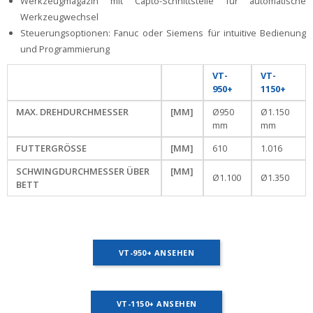
Werkzeugmagazin mit Capto-Schnittstelle für automatische
Werkzeugwechsel
Steuerungsoptionen: Fanuc oder Siemens für intuitive Bedienung
und Programmierung
VT-
VT-
950+
1150+
MAX. DREHDURCHMESSER
[MM]
Ø950
Ø1.150
mm
mm
FUTTERGRÖSSE
[MM]
610
1.016
SCHWINGDURCHMESSER ÜBER
[MM]
Ø1.100
Ø1.350
BETT
VT-950+ ANSEHEN
VT-1150+ ANSEHEN