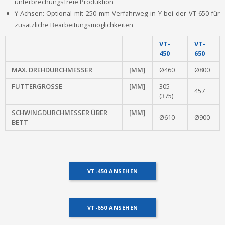
unterbrechungsfreie Produktion
Y-Achsen: Optional mit 250 mm Verfahrweg in Y bei der VT-650 für
zusätzliche Bearbeitungsmöglichkeiten
VT-
VT-
450
650
MAX. DREHDURCHMESSER
[MM]
Ø460
Ø800
FUTTERGRÖSSE
[MM]
305
457
(375)
SCHWINGDURCHMESSER ÜBER
[MM]
Ø610
Ø900
BETT
VT-450 ANSEHEN
VT-650 ANSEHEN