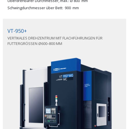
Überdrehbarer Durchmesser, max.
Ø
800
mm
Schwingdurchmesser über Bett
900
mm
VT-950+
VERTIKALES DREHZENTRUM MIT FLACHFÜHRUNGEN FÜR
FUTTERGRÖSSEN Ø600–800 MM