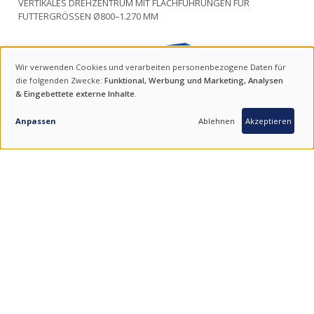
VERTIKALES DREHZENTRUM MIT FLACHFÜHRUNGEN FÜR
FUTTERGRÖSSEN Ø800–1.270 MM
Wir verwenden Cookies und verarbeiten personenbezogene Daten für
VERWENDUNG
die folgenden Zwecke:
Funktional, Werbung und Marketing, Analysen
& Eingebettete externe Inhalte
.
VON
ANFRAGE
PERSONENBEZOGENEN
Anpassen
Ablehnen
Akzeptieren
DATEN
UND
COOKIES