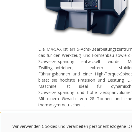
Die M4-5AX ist ein 5-Achs-Bearbeitungszentrum
das für den Werkzeug- und Formenbau sowie di
Schwerzerspanung entwickelt wurde. Mi
Zwillingsantrieben, extrem stabile
Führungsbahnen und einer High-Torque-Spinde
bietet sie höchste Präzision und Leistung. Di
Maschine ist ideal für dynamisch
Schwerzerspanung und hohe Zeitspanvolumen
Mit einem Gewicht von 28 Tonnen und eine
thermosymmetrischen…
Verfahrwege (X / Y / Z)
950 / 1.000 / 650
mm
Wir verwenden Cookies und verarbeiten personenbezogene Da
Tischgröße
Ø
800 x 630