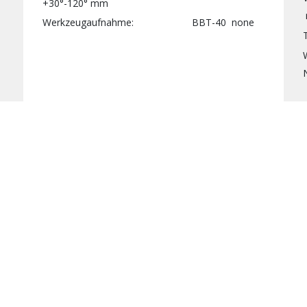
+30°-120°
mm
Werkzeugaufnahme
BBT-40
none