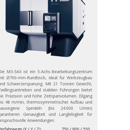
Die M3-5AX ist ein 5-Achs-Bearbeitungszentrum
mit Ø700-mm-Rundtisch, ideal für Werkzeugbau
und Schwerzerspanung. Mit 21 Tonnen Gewicht,
Zwillingsantrieben und stabilen Führungen bietet
sie Präzision und hohe Zeitspanvolumen. Eilgang
bis 48 m/min, thermosymmetrischer Aufbau und
hauseigene Spindeln (bis 24.000 U/min)
garantieren Genauigkeit und Langlebigkeit für
anspruchsvolle Anwendungen.
Verfahrwege (X / Y / Z)
750 / 900 / 550