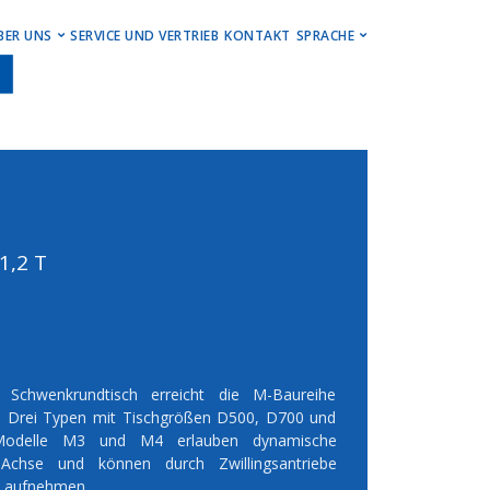
U
BER UNS
SERVICE UND VERTRIEB
KONTAKT
SPRACHE
ren
Lernen Sie Hwacheon kennen.
Deutsch
n
Events, Stories, Updates
English
gszentren
Karriere / Jobs
Impressum
Newsletter
,2 T
 Schwenkrundtisch erreicht die M-Baureihe
n. Drei Typen mit Tischgrößen D500, D700 und
 Modelle M3 und M4 erlauben dynamische
Achse und können durch Zwillingsantriebe
t aufnehmen.