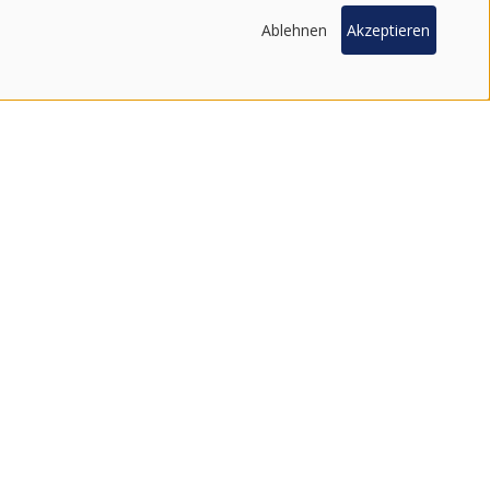
ANFRAGE
Ablehnen
Akzeptieren
tte unseren Newsletter.
FIND UNS ON SOCIAL MEDIA
100 % SOUTH KOREAN PRODUCTS