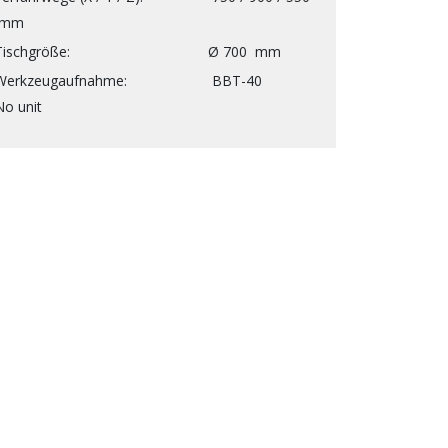
mm
Tischgröße
Ø
700
mm
Werkzeugaufnahme
BBT-40
No unit