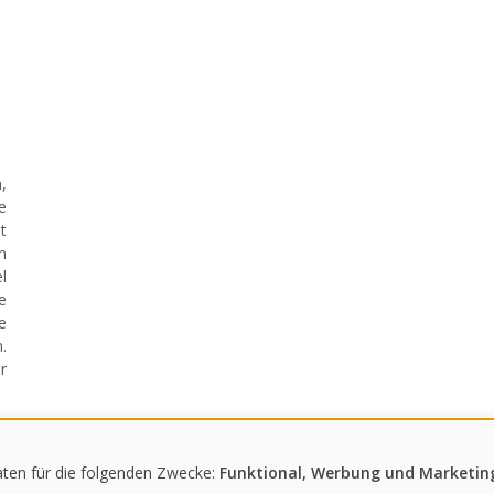
,
e
t
n
l
e
e
.
r
ten für die folgenden Zwecke:
Funktional, Werbung und Marketing