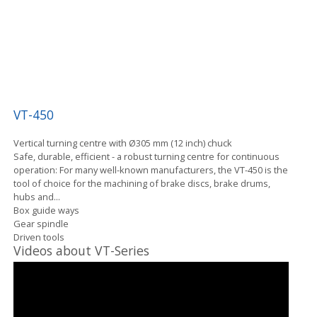
VT-450
Vertical turning centre with Ø305 mm (12 inch) chuck
Safe, durable, efficient - a robust turning centre for continuous
operation: For many well-known manufacturers, the VT-450 is the
tool of choice for the machining of brake discs, brake drums,
hubs and...
Box guide ways
Gear spindle
Driven tools
Videos about VT-Series