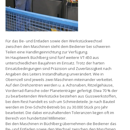
Für das Be- und Entladen sowie den Werkstückwechsel
zwischen den Maschinen steht dem Bediener bei schweren
Teilen eine Handlingeinrichtung zur Verfügung.
Im Hauptwerk Büchlberg sind fünf weitere VT-450 aus
unterschiedlichen Baujahren im Einsatz. Trotz der harten
Einsatzbedingungen sind Präzision und Zuverlässigkeit nach
Angaben des Leiters Instandhaltung unverändert. Wie in
Obernzell sind jeweils zwei Maschinen miteinander verkettet.
Auf den Drehzentren werden u. a. Achsnaben, Ritzelgehäuse,
Vorderrad-flansche oder Planetenträger gefertigt. Etwa 70 % der
zu bearbeitenden Werkstücke bestehen aus Gusswerkstoffen,
bei dem Rest handelt es sich um Schmiedeteile. Je nach Bauteil
werden im Drei-Schicht-Betrieb bis zu 30.000 Stück pro Jahr
bearbeitet. Die dabei einzuhaltenden Toleranzen liegen oft im
Bereich von hundertstel Millimeter.
Bei den Maschinen in Büchlberg übernehmen die Bediener das
Be- und Entladen sowie den Wechsel zwischen den Maschinen.