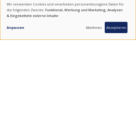
Wir verwenden Cookies und verarbeiten personenbezogene Daten für
ABONNIEREN
VERWENDUNG
die folgenden Zwecke:
Funktional, Werbung und Marketing, Analysen
& Eingebettete externe Inhalte
.
VON
PERSONENBEZOGENEN
Anpassen
Ablehnen
Akzeptieren
DATEN
UND
COOKIES
BLEIBENDE WERTE.
QUALITÄT AUS SÜKOREA.
SERVICE AUS DEUTSCHLAND.
FIND UNS ON SOCIAL MEDIA
100 % SOUTH KOREAN PRODUCTS