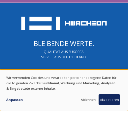
BLEIBENDE WERTE.
QUALITÄT AUS SÜKOREA.
SERVICE AUS DEUTSCHLAND.
FIND UNS ON SOCIAL MEDIA
Wir verwenden Cookies und verarbeiten personenbezogene Daten für
VERWENDUNG
die folgenden Zwecke:
Funktional, Werbung und Marketing, Analysen
& Eingebettete externe Inhalte
.
VON
100 % SOUTH KOREAN PRODUCTS
PERSONENBEZOGENEN
Anpassen
Ablehnen
Akzeptieren
DATEN
UND
COOKIES
Impressum
|
Haftungsausschluss
|
Datenschutz
|
Newsletter