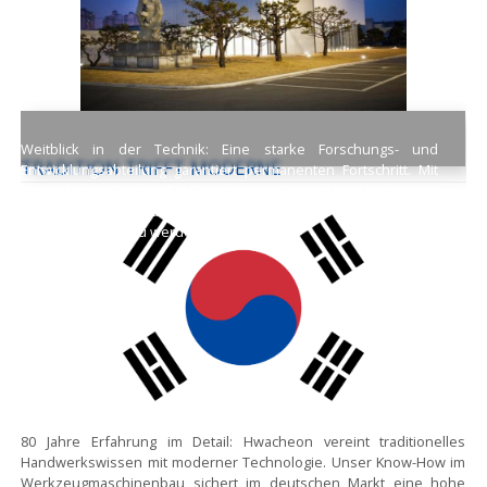
Weitblick in der Technik:
Eine starke Forschungs- und
TRADITION TRIFFT MODERNE
Entwicklungsabteilung garantiert permanenten Fortschritt. Mit
einem hohen Budget für Forschung in Deutschland treiben wir
die Innovation voran, um den hohen Anforderungen des
Marktes gerecht zu werden.
80 Jahre Erfahrung im Detail:
Hwacheon vereint traditionelles
Handwerkswissen mit moderner Technologie. Unser Know-How im
Werkzeugmaschinenbau sichert im deutschen Markt eine hohe