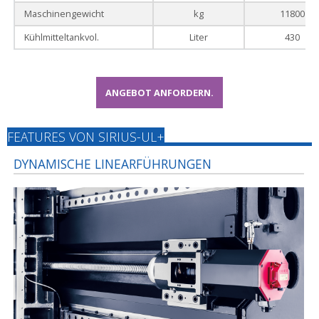
Maschinengewicht
kg
11800
Kühlmitteltankvol.
Liter
430
ANGEBOT ANFORDERN.
FEATURES VON SIRIUS-UL+
DYNAMISCHE LINEARFÜHRUNGEN