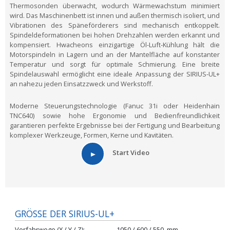
Thermosonden überwacht, wodurch Wärmewachstum minimiert
wird. Das Maschinenbett ist innen und außen thermisch isoliert, und
Vibrationen des Späneförderers sind mechanisch entkoppelt.
Spindeldeformationen bei hohen Drehzahlen werden erkannt und
kompensiert. Hwacheons einzigartige Öl-Luft-Kühlung hält die
Motorspindeln in Lagern und an der Mantelfläche auf konstanter
Temperatur und sorgt für optimale Schmierung. Eine breite
Spindelauswahl ermöglicht eine ideale Anpassung der SIRIUS-UL+
an nahezu jeden Einsatzzweck und Werkstoff.
Moderne Steuerungstechnologie (Fanuc 31i oder Heidenhain
TNC640) sowie hohe Ergonomie und Bedienfreundlichkeit
garantieren perfekte Ergebnisse bei der Fertigung und Bearbeitung
komplexer Werkzeuge, Formen, Kerne und Kavitäten.
Start Video
GRÖSSE DER SIRIUS-UL+
Verfahrwege (X / Y / Z)
1050 / 600 / 550
mm