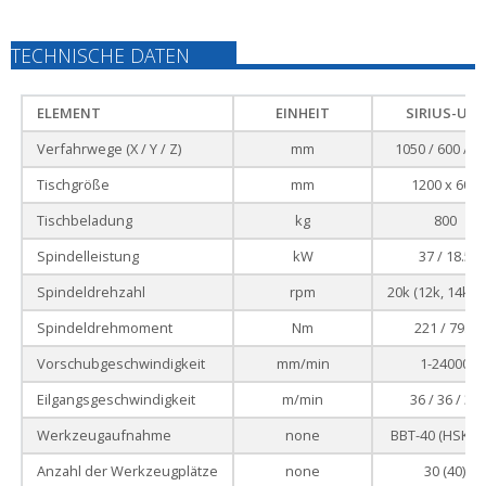
TECHNISCHE DATEN
ELEMENT
EINHEIT
SIRIUS-UL+
Verfahrwege (X / Y / Z)
mm
1050 / 600 / 5
Tischgröße
mm
1200 x 600
Tischbeladung
kg
800
Spindelleistung
kW
37 / 18.5
Spindeldrehzahl
rpm
20k (12k, 14k, 2
Spindeldrehmoment
Nm
221 / 79.6
Vorschubgeschwindigkeit
mm/min
1-24000
Eilgangsgeschwindigkeit
m/min
36 / 36 / 36
Werkzeugaufnahme
none
BBT-40 (HSK-A
Anzahl der Werkzeugplätze
none
30 (40)