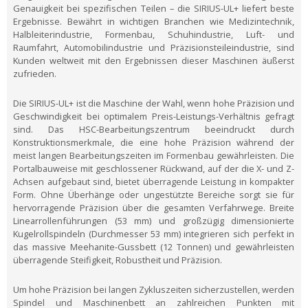
Genauigkeit bei spezifischen Teilen – die SIRIUS-UL+ liefert beste
Ergebnisse. Bewährt in wichtigen Branchen wie Medizintechnik,
Halbleiterindustrie, Formenbau, Schuhindustrie, Luft- und
Raumfahrt, Automobilindustrie und Präzisionsteileindustrie, sind
Kunden weltweit mit den Ergebnissen dieser Maschinen äußerst
zufrieden.
Die SIRIUS-UL+ ist die Maschine der Wahl, wenn hohe Präzision und
Geschwindigkeit bei optimalem Preis-Leistungs-Verhältnis gefragt
sind. Das HSC-Bearbeitungszentrum beeindruckt durch
Konstruktionsmerkmale, die eine hohe Präzision während der
meist langen Bearbeitungszeiten im Formenbau gewährleisten. Die
Portalbauweise mit geschlossener Rückwand, auf der die X- und Z-
Achsen aufgebaut sind, bietet überragende Leistung in kompakter
Form. Ohne Überhänge oder ungestützte Bereiche sorgt sie für
hervorragende Präzision über die gesamten Verfahrwege. Breite
Linearrollenführungen (53 mm) und großzügig dimensionierte
Kugelrollspindeln (Durchmesser 53 mm) integrieren sich perfekt in
das massive Meehanite-Gussbett (12 Tonnen) und gewährleisten
überragende Steifigkeit, Robustheit und Präzision.
Um hohe Präzision bei langen Zykluszeiten sicherzustellen, werden
Spindel und Maschinenbett an zahlreichen Punkten mit