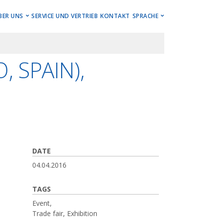
U
BER UNS
SERVICE UND VERTRIEB
KONTAKT
SPRACHE
ren
Lernen Sie Hwacheon kennen.
Deutsch
 SPAIN),
n
Events, Stories, Updates
English
gszentren
Karriere / Jobs
Impressum
Newsletter
DATE
04.04.2016
TAGS
Event,
Trade fair, Exhibition