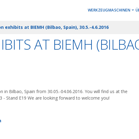
MAIN MEN
WERKZEUGMASCHINEN
Ü
 exhibits at BIEMH (Bilbao, Spain), 30.5.-4.6.2016
Horizontale Drehzent
ITS AT BIEMH (BILBAO,
Vertikale Drehzentre
Vertikale Bearbeitun
Horizontale
Bearbeitungszentren
Stock Machines
in Bilbao, Spain from 30.05.-04.06.2016. You will find us at the
 3 - Stand E19 We are looking forward to welcome you!
n