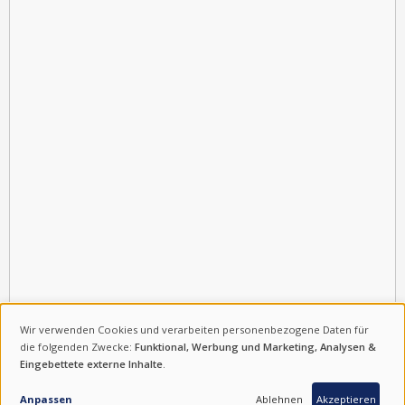
Wir verwenden Cookies und verarbeiten personenbezogene Daten für
VERWENDUNG
die folgenden Zwecke:
Funktional, Werbung und Marketing, Analysen &
Eingebettete externe Inhalte
.
VON
ANFRAGE
PERSONENBEZOGENEN
Anpassen
Ablehnen
Akzeptieren