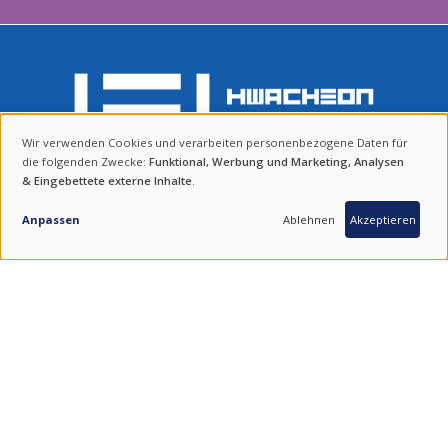
Wir verwenden Cookies und verarbeiten personenbezogene Daten für
VERWENDUNG
BLEIBENDE WERTE.
die folgenden Zwecke:
Funktional, Werbung und Marketing, Analysen
& Eingebettete externe Inhalte
.
VON
ANFRAGE
QUALITÄT AUS SÜKOREA.
SERVICE AUS DEUTSCHLAND.
PERSONENBEZOGENEN
Anpassen
Ablehnen
Akzeptieren
DATEN
UND
FIND UNS ON SOCIAL MEDIA
COOKIES
100 % SOUTH KOREAN PRODUCTS