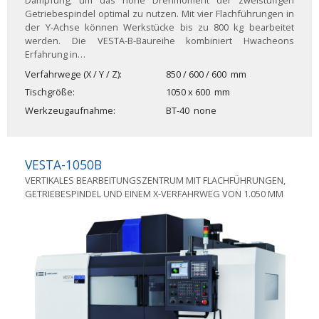
Dämpfung, um das hohe Drehmoment der zweistufigen
Getriebespindel optimal zu nutzen. Mit vier Flachführungen in
der Y-Achse können Werkstücke bis zu 800 kg bearbeitet
werden. Die VESTA-B-Baureihe kombiniert Hwacheons
Erfahrung in…
Verfahrwege (X / Y / Z)
850 / 600 / 600
mm
Tischgröße
1050 x 600
mm
Werkzeugaufnahme
BT-40
none
VESTA-1050B
VERTIKALES BEARBEITUNGSZENTRUM MIT FLACHFÜHRUNGEN,
GETRIEBESPINDEL UND EINEM X-VERFAHRWEG VON 1.050 MM