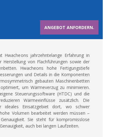
ANGEBOT ANFORDERN.
nt Hwacheons jahrzehntelange Erfahrung in
er Herstellung von Flachführungen sowie der
enbetten. Hwacheons hohe Fertigungstiefe
rbesserungen und Details in die Komponenten
hermosymmetrisch gebauten Maschinenbetten
optimiert, um Wärmeverzug zu minimieren.
eigene Steuerungssoftware (HTDC) und die
reduzieren Wärmeeinflüsse zusätzlich. Die
hr ideales Einsatzgebiet dort, wo schwer
 hohe Volumen bearbeitet werden müssen –
enauigkeit. Sie steht für kompromisslose
enauigkeit, auch bei langen Laufzeiten.