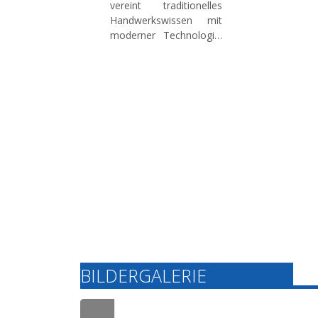
vereint traditionelles
Handwerkswissen mit
moderner Technologie.
Unser Know-How im
Werkzeugmaschinenbau
sichert im deutschen
Markt eine hohe
Fertigungsqualität und
kontinuierliche
Innovation für
zukunftssichere
Konzepte.
BILDERGALERIE