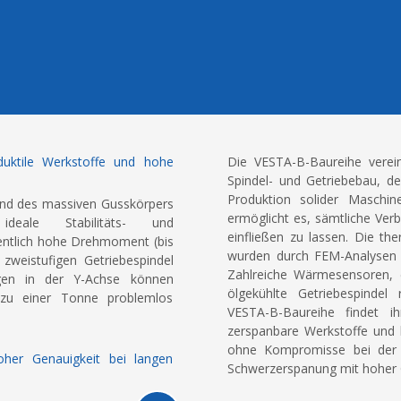
uktile Werkstoffe und hohe
Die VESTA-B-Baureihe verei
Spindel- und Getriebebau, d
Produktion solider Maschin
 und des massiven Gusskörpers
ermöglicht es, sämtliche Ve
eale Stabilitäts- und
einfließen zu lassen. Die t
ntlich hohe Drehmoment (bis
wurden durch FEM-Analysen 
zweistufigen Getriebespindel
Zahlreiche Wärmesensoren, 
ngen in der Y-Achse können
ölgekühlte Getriebespindel 
zu einer Tonne problemlos
VESTA-B-Baureihe findet i
zerspanbare Werkstoffe und
ohne Kompromisse bei der G
her Genauigkeit bei langen
Schwerzerspanung mit hoher G