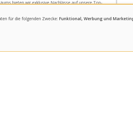
iläums bieten wir exklusive Nachlässe auf unsere Top-
Year-Edition – als Zeichen unserer Wertschätzung für
 Partnerschaften und Vertrauen.
ten für die folgenden Zwecke:
Funktional, Werbung und Marketing
H YEAR SPECIAL OFFER.
m – kommen Sie vorbei, wann es Ihnen passt.
Ihrem bekannten Ansprechpartner.