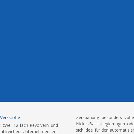
Werkstoffe
Zerspanung besonders zähe
Nickel-Basis-Legierungen od
t zwei 12-fach-Revolvern und
sich ideal für den automatisie
 zahlreichen Unternehmen zur