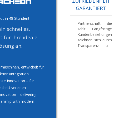
ZUFRIEDENHEIT
GARANTIERT
bot in 48 Stunden!
Partnerschaft die
in schnelles,
zählt:
Langfristige
Kundenbeziehungen
für Ihre ideale
zeichnen sich durch
ösung an.
Transparenz und
kontinuierliches
Feedback aus.
Unser Engagement
maschinen, entwickelt für
für Qualität und
Service sichert ein
ktionsintegration.
attraktives Preis-
ste Innovation – für
Leistungs-Verhältnis
chritt vereinen.
für unsere
novation – delivering
deutschen Kunden.
manship with modern