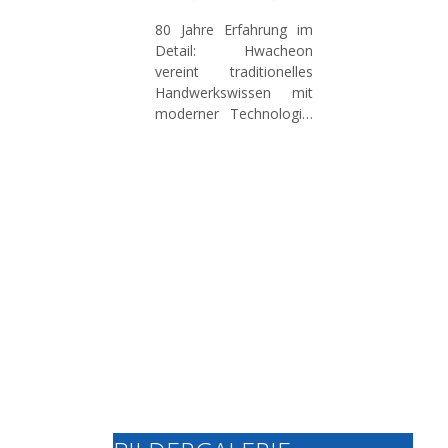
80 Jahre Erfahrung im
Detail:
Hwacheon
vereint traditionelles
Handwerkswissen mit
moderner Technologie.
Unser Know-How im
Werkzeugmaschinenbau
sichert im deutschen
Markt eine hohe
Fertigungsqualität und
kontinuierliche
Innovation für
zukunftssichere
Konzepte.