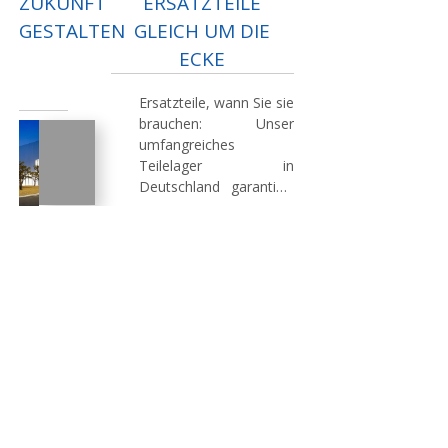
ZUKUNFT
ERSATZTEILE
GESTALTEN
GLEICH UM DIE
ECKE
Ersatzteile, wann Sie sie
brauchen:
Unser
umfangreiches
Weitblick
Teilelager in
in
Deutschland garantiert
der
schnelle und
Technik:
zuverlässige
Eine
Lieferungen. So sichern
starke
wir eine konstante
Forschungs-
Maschinenverfügbarkeit
und
und reibungslose
Entwicklungsabteilung
Abläufe in Ihrem
garantiert
Betrieb.
permanenten
Fortschritt.
Mit
einem