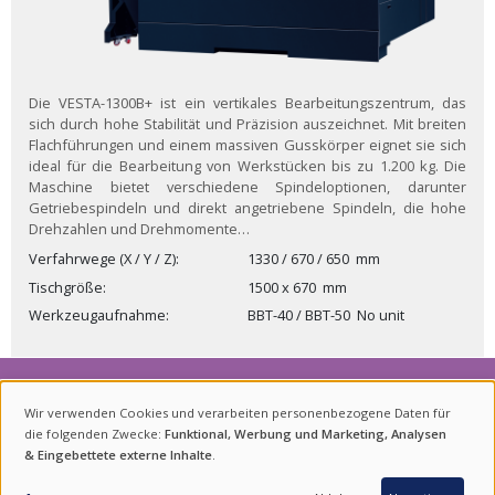
Die VESTA-1300B+ ist ein vertikales Bearbeitungszentrum, das
sich durch hohe Stabilität und Präzision auszeichnet. Mit breiten
Flachführungen und einem massiven Gusskörper eignet sie sich
ideal für die Bearbeitung von Werkstücken bis zu 1.200 kg. Die
Maschine bietet verschiedene Spindeloptionen, darunter
Getriebespindeln und direkt angetriebene Spindeln, die hohe
Drehzahlen und Drehmomente…
Verfahrwege (X / Y / Z)
1330 / 670 / 650
mm
Tischgröße
1500 x 670
mm
Werkzeugaufnahme
BBT-40 / BBT-50
No unit
NEWSLETTER
Wir verwenden Cookies und verarbeiten personenbezogene Daten für
VERWENDUNG
die folgenden Zwecke:
Funktional, Werbung und Marketing, Analysen
Für Neuigkeiten zu Produkten und Veranstaltungen sowie
& Eingebettete externe Inhalte
.
VON
ANFRAGE
Aktions-Angebote abonnieren Sie bitte unseren Newsletter.