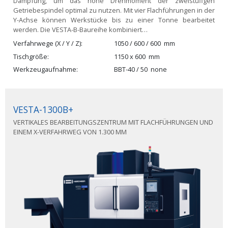
Dämpfung, um das hohe Drehmoment der zweistufigen
Getriebespindel optimal zu nutzen. Mit vier Flachführungen in der
Y-Achse können Werkstücke bis zu einer Tonne bearbeitet
werden. Die VESTA-B-Baureihe kombiniert…
Verfahrwege (X / Y / Z)
1050 / 600 / 600
mm
Tischgröße
1150 x 600
mm
Werkzeugaufnahme
BBT-40 / 50
none
VESTA-1300B+
VERTIKALES BEARBEITUNGSZENTRUM MIT FLACHFÜHRUNGEN UND
EINEM X-VERFAHRWEG VON 1.300 MM