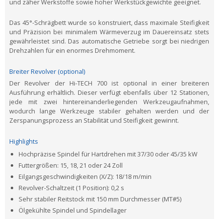
und zäher Werkstoffe sowie hoher Werkstückgewichte geeignet.
Das 45°-Schrägbett wurde so konstruiert, dass maximale Steifigkeit
und Präzision bei minimalem Wärmeverzug im Dauereinsatz stets
gewährleistet sind. Das automatische Getriebe sorgt bei niedrigen
Drehzahlen für ein enormes Drehmoment.
Breiter Revolver (optional)
Der Revolver der Hi-TECH 700 ist optional in einer breiteren
Ausführung erhältlich. Dieser verfügt ebenfalls über 12 Stationen,
jede mit zwei hintereinanderliegenden Werkzeugaufnahmen,
wodurch lange Werkzeuge stabiler gehalten werden und der
Zerspanungsprozess an Stabilität und Steifigkeit gewinnt.
Highlights
Hochpräzise Spindel für Hartdrehen mit 37/30 oder 45/35 kW
Futtergrößen: 15, 18, 21 oder 24 Zoll
Eilgangsgeschwindigkeiten (X/Z): 18/18 m/min
Revolver-Schaltzeit (1 Position): 0,2 s
Sehr stabiler Reitstock mit 150 mm Durchmesser (MT#5)
Ölgekühlte Spindel und Spindellager