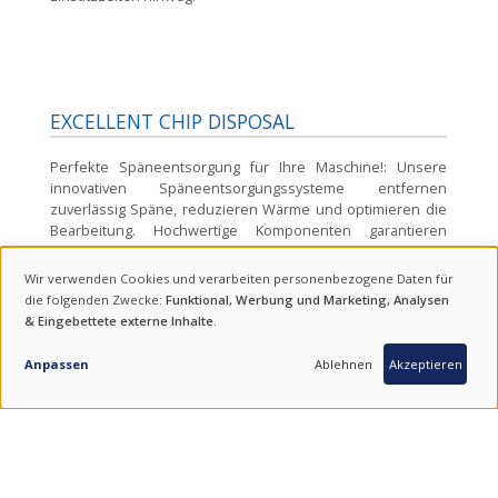
EXCELLENT CHIP DISPOSAL
Perfekte Späneentsorgung für Ihre Maschine!:
Unsere
innovativen Späneentsorgungssysteme entfernen
zuverlässig Späne, reduzieren Wärme und optimieren die
Bearbeitung. Hochwertige Komponenten garantieren
störungsfreien Betrieb und maximale Prozesssicherheit.
Wir verwenden Cookies und verarbeiten personenbezogene Daten für
Kühlmitteltankvol.
300
Liter
VERWENDUNG
die folgenden Zwecke:
Funktional, Werbung und Marketing, Analysen
& Eingebettete externe Inhalte
.
VON
ANFRAGE
PERSONENBEZOGENEN
Anpassen
Ablehnen
Akzeptieren
DATEN
OTHER FEATURES AND OPTIONS
UND
Revolver, Spanntechnik, Siemens 828D, Fanuc 0i Plus,
COOKIES
Automatischer Werkzeugwechsler, Späneförderer,
Arbeitstisch, Peripherie und Zubehör, Größe der Maschine