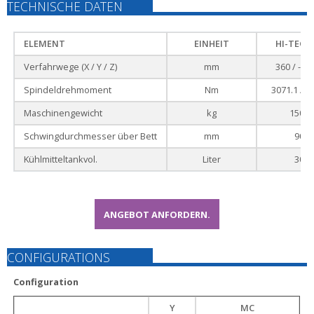
TECHNISCHE DATEN
ELEMENT
EINHEIT
HI-TECH 
Verfahrwege (X / Y / Z)
mm
360 / - / 
Spindeldrehmoment
Nm
3071.1 / 2
Maschinengewicht
kg
15000
Schwingdurchmesser über Bett
mm
900
Kühlmitteltankvol.
Liter
300
ANGEBOT ANFORDERN.
CONFIGURATIONS
Configuration
Y
MC