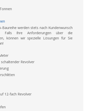
 Tonnen
nen
-Baureihe werden stets nach Kundenwunsch
gt. Falls Ihre Anforderungen über die
en, können wir spezielle Lösungen für Sie
an!
 Meter
h schaltender Revolver
erung
rschlitten
uf 12-fach Revolver
ufen