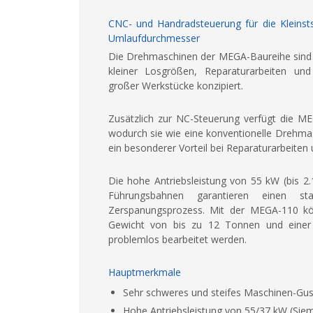
CNC- und Handradsteuerung für die Kleinst
Umlaufdurchmesser
Die Drehmaschinen der MEGA-Baureihe sind sp
kleiner Losgrößen, Reparaturarbeiten un
großer Werkstücke konzipiert.
Zusätzlich zur NC-Steuerung verfügt die M
wodurch sie wie eine konventionelle Drehma
ein besonderer Vorteil bei Reparaturarbeite
Die hohe Antriebsleistung von 55 kW (bis 2
Führungsbahnen garantieren einen stab
Zerspanungsprozess. Mit der MEGA-110 k
Gewicht von bis zu 12 Tonnen und eine
problemlos bearbeitet werden.
Hauptmerkmale
Sehr schweres und steifes Maschinen-Gus
Hohe Antriebsleistung von 55/37 kW (Sie