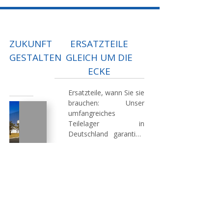
ZUKUNFT
ERSATZTEILE
GESTALTEN
GLEICH UM DIE
ECKE
Ersatzteile, wann Sie sie
brauchen:
Unser
umfangreiches
Weitblick
Teilelager in
in
Deutschland garantiert
der
schnelle und
Technik:
zuverlässige
Eine
Lieferungen. So sichern
starke
wir eine konstante
Forschungs-
Maschinenverfügbarkeit
und
und reibungslose
Entwicklungsabteilung
Abläufe in Ihrem
garantiert
Betrieb.