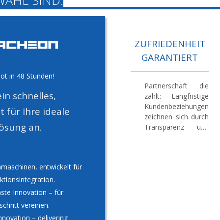
ZUFRIEDENHEIT
GARANTIERT
bot in 48 Stunden!
Partnerschaft die
in schnelles,
zählt:
Langfristige
Kundenbeziehungen
für Ihre ideale
zeichnen sich durch
ösung an.
Transparenz und
kontinuierliches
Feedback aus.
Unser Engagement
maschinen, entwickelt für
für Qualität und
Service sichert ein
ktionsintegration.
attraktives Preis-
ste Innovation – für
Leistungs-Verhältnis
chritt vereinen.
für unsere
novation – delivering
deutschen Kunden.