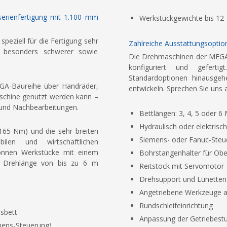
serienfertigung mit 1.100 mm
Werkstückgewichte bis 12
eziell für die Fertigung sehr
Zahlreiche Ausstattungsoptio
d besonders schwerer sowie
Die Drehmaschinen der MEGA
konfiguriert und geferti
Standardoptionen hinausgeh
EGA-Baureihe über Handräder,
entwickeln. Sprechen Sie uns 
schine genutzt werden kann –
n und Nachbearbeitungen.
Bettlängen: 3, 4, 5 oder 6
Hydraulisch oder elektrisc
.165 Nm) und die sehr breiten
Siemens- oder Fanuc-Steu
ilen und wirtschaftlichen
önnen Werkstücke mit einem
Bohrstangenhalter für Obe
r Drehlänge von bis zu 6 m
Reitstock mit Servomotor
Drehsupport und Lünetten
Angetriebene Werkzeuge a
Rundschleifeinrichtung
sbett
Anpassung der Getriebest
mens-Steuerung)