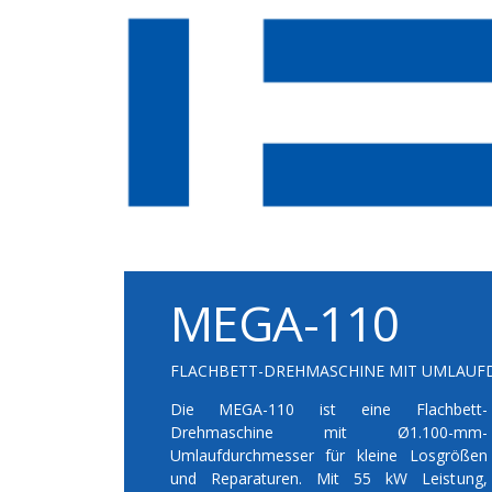
MEGA-110
FLACHBETT-DREHMASCHINE MIT UMLAUFD
Die MEGA-110 ist eine Flachbett-
Drehmaschine mit Ø1.100-mm-
Umlaufdurchmesser für kleine Losgrößen
und Reparaturen. Mit 55 kW Leistung,