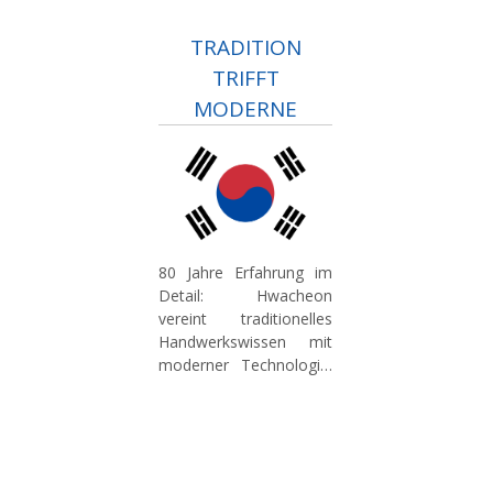
TRADITION
TRIFFT
MODERNE
80 Jahre Erfahrung im
Detail:
Hwacheon
vereint traditionelles
Handwerkswissen mit
moderner Technologie.
Unser Know-How im
Werkzeugmaschinenbau
sichert im deutschen
Markt eine hohe
Fertigungsqualität und