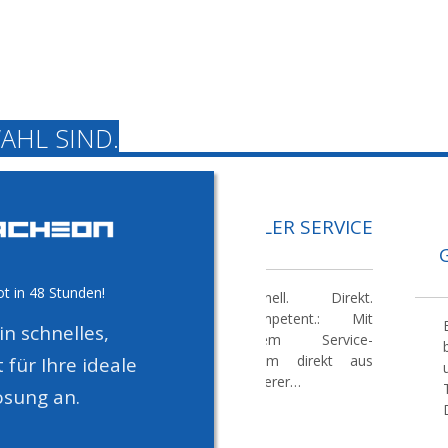
AHL SIND.
LOKALER SERVICE
ot in 48 Stunden!
Schnell. Direkt.
Kompetent.:
Mit
n schnelles,
einem Service-
Team direkt aus
für Ihre ideale
unserer
sung an.
europäischen
Zentrale in Bochum
bieten wir schnelle