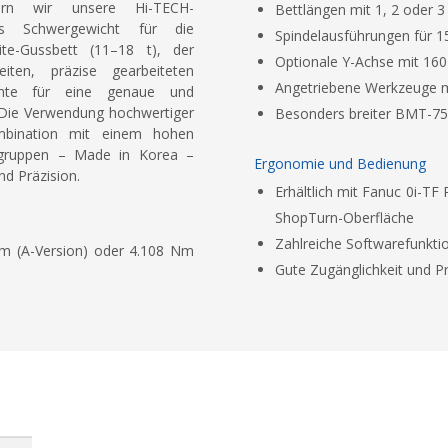
rn wir unsere Hi-TECH-
Bettlängen mit 1, 2 oder 
s Schwergewicht für die
Spindelausführungen für 15
te-Gussbett (11–18 t), der
Optionale Y-Achse mit 16
iten, präzise gearbeiteten
Angetriebene Werkzeuge m
mente für eine genaue und
 Die Verwendung hochwertiger
Besonders breiter BMT-75-
mbination mit einem hohen
augruppen – Made in Korea –
Ergonomie und Bedienung
nd Präzision.
Erhältlich mit Fanuc 0i-TF
ShopTurn-Oberfläche
Zahlreiche Softwarefunkti
Nm (A-Version) oder 4.108 Nm
Gute Zugänglichkeit und 