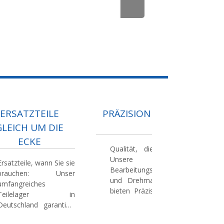
ERSATZTEILE
PRÄZISION PUR
GLEICH UM DIE
ECKE
Qualität, die prägt:
Unsere
Ersatzteile, wann Sie sie
Bearbeitungszentren
brauchen:
Unser
und Drehmaschinen
umfangreiches
bieten Präzision, die
Teilelager in
direkt zu Ihrem
Deutschland garantiert
Erfolg beiträgt. Mit
schnelle und
80 Jahren Erfahrung