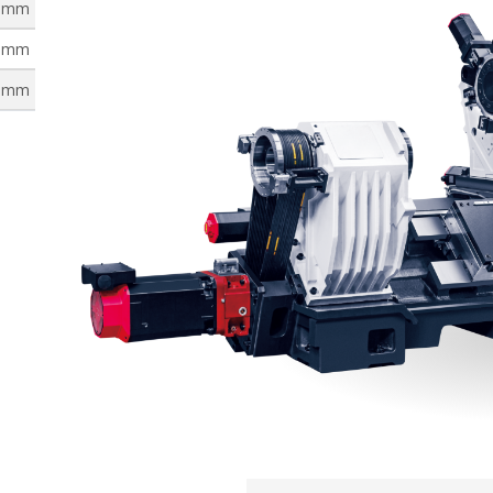
mm
533
mm
600
mm
940