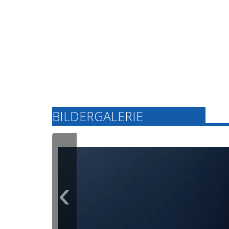
kontinuierliche
Innovation für
zukunftssichere
Konzepte.
BILDERGALERIE