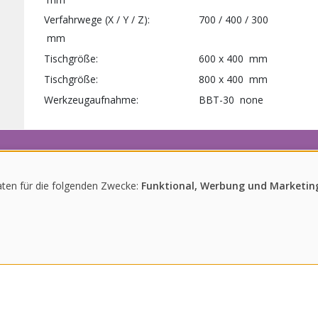
Verfahrwege (X / Y / Z)
700 / 400 / 300
mm
Tischgröße
600 x 400
mm
Tischgröße
800 x 400
mm
Werkzeugaufnahme
BBT-30
none
NEWSLETTER
ten für die folgenden Zwecke:
Funktional, Werbung und Marketing
dukten und Veranstaltungen sowie Aktions-Angebote abonnieren Sie bi
ABONNIEREN