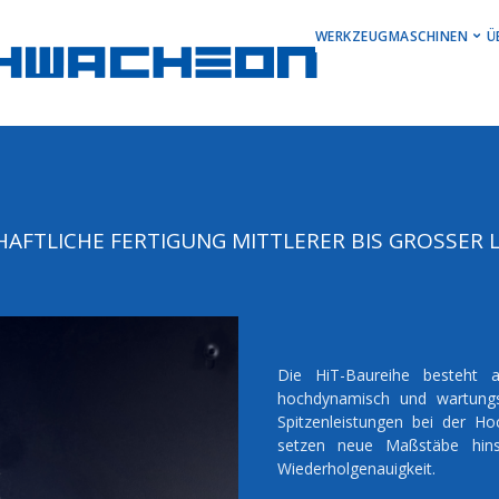
MAIN MEN
WERKZEUGMASCHINEN
Ü
Horizontale Drehzent
Vertikale Drehzentre
Vertikale Bearbeitun
Horizontale
AFTLICHE FERTIGUNG MITTLERER BIS GROSSER LO
Bearbeitungszentren
Stock Machines
Die HiT-Baureihe besteht 
hochdynamisch und wartungs
Spitzenleistungen bei der Ho
setzen neue Maßstäbe hinsic
Wiederholgenauigkeit.