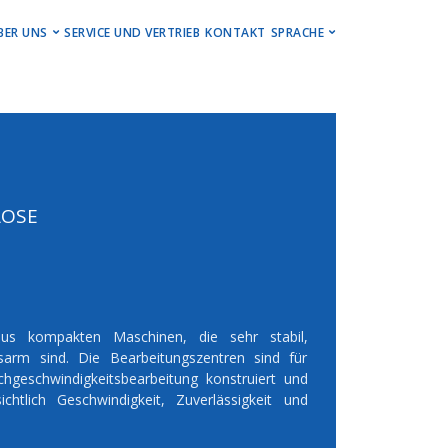
U
BER UNS
SERVICE UND VERTRIEB
KONTAKT
SPRACHE
ren
Lernen Sie Hwacheon kennen.
Deutsch
n
Events, Stories, Updates
English
gszentren
Karriere / Jobs
Impressum
SE
Newsletter
aus kompakten Maschinen, die sehr stabil,
arm sind. Die Bearbeitungszentren sind für
chgeschwindigkeitsbearbeitung konstruiert und
htlich Geschwindigkeit, Zuverlässigkeit und