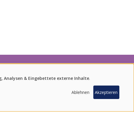
, Analysen & Eingebettete externe Inhalte
.
tte unseren Newsletter.
ANFRAGE
Ablehnen
Akzeptieren
FIND UNS ON SOCIAL MEDIA