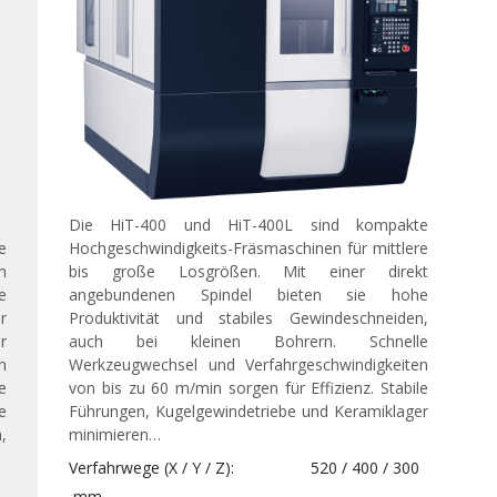
Die HiT-400 und HiT-400L sind kompakte
e
Hochgeschwindigkeits-Fräsmaschinen für mittlere
m
bis große Losgrößen. Mit einer direkt
e
angebundenen Spindel bieten sie hohe
r
Produktivität und stabiles Gewindeschneiden,
r
auch bei kleinen Bohrern. Schnelle
n
Werkzeugwechsel und Verfahrgeschwindigkeiten
e
von bis zu 60 m/min sorgen für Effizienz. Stabile
e
Führungen, Kugelgewindetriebe und Keramiklager
,
minimieren…
Verfahrwege (X / Y / Z)
520 / 400 / 300
mm