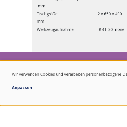
mm
Tischgröße
2 x
650 x 400
mm
Werkzeugaufnahme
BBT-30
none
Wir verwenden Cookies und verarbeiten personenbezogene Da
VERWENDUNG
Für Neuigkeiten zu Pro
Anpassen
VON
PERSONENBEZOGENEN
DATEN