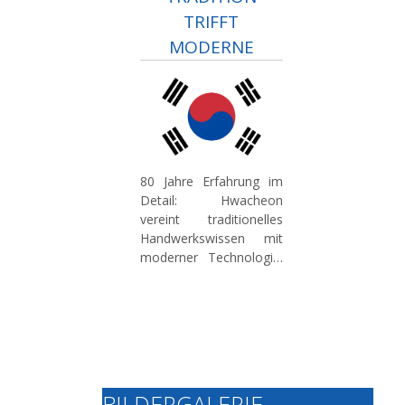
TRIFFT
MODERNE
80 Jahre Erfahrung im
Detail:
Hwacheon
vereint traditionelles
Handwerkswissen mit
moderner Technologie.
Unser Know-How im
Werkzeugmaschinenbau
sichert im deutschen
Markt eine hohe
Fertigungsqualität und
kontinuierliche
Innovation für
BILDERGALERIE