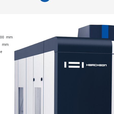
300
mm
mm
ne