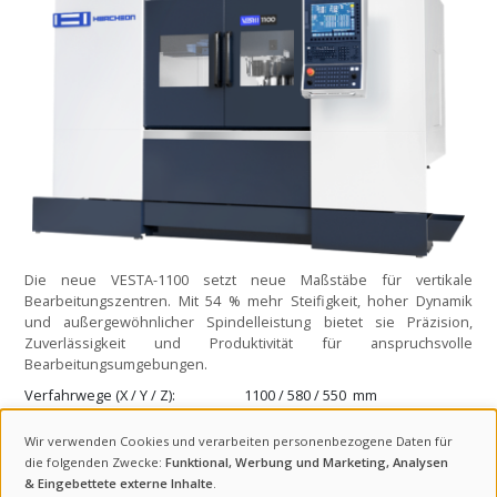
Die neue VESTA-1100 setzt neue Maßstäbe für vertikale
Bearbeitungszentren. Mit 54 % mehr Steifigkeit, hoher Dynamik
und außergewöhnlicher Spindelleistung bietet sie Präzision,
Zuverlässigkeit und Produktivität für anspruchsvolle
Bearbeitungsumgebungen.
Verfahrwege (X / Y / Z)
1100 / 580 / 550
mm
Tischgröße
1100 x 502
mm
Wir verwenden Cookies und verarbeiten personenbezogene Daten für
Werkzeugaufnahme
BBT-40
none
VERWENDUNG
die folgenden Zwecke:
Funktional, Werbung und Marketing, Analysen
& Eingebettete externe Inhalte
.
VON
VESTA-1300+
ANFRAGE