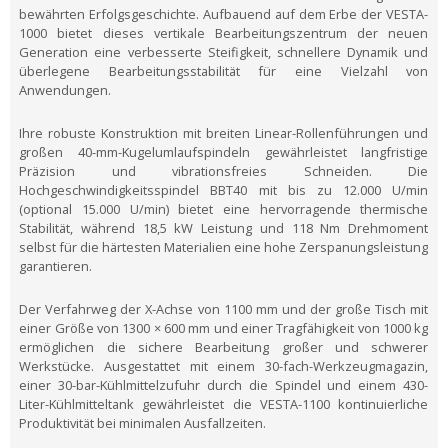
bewährten Erfolgsgeschichte. Aufbauend auf dem Erbe der VESTA-
1000 bietet dieses vertikale Bearbeitungszentrum der neuen
Generation eine verbesserte Steifigkeit, schnellere Dynamik und
überlegene Bearbeitungsstabilität für eine Vielzahl von
Anwendungen.
Ihre robuste Konstruktion mit breiten Linear-Rollenführungen und
großen 40-mm-Kugelumlaufspindeln gewährleistet langfristige
Präzision und vibrationsfreies Schneiden. Die
Hochgeschwindigkeitsspindel BBT40 mit bis zu 12.000 U/min
(optional 15.000 U/min) bietet eine hervorragende thermische
Stabilität, während 18,5 kW Leistung und 118 Nm Drehmoment
selbst für die härtesten Materialien eine hohe Zerspanungsleistung
garantieren.
Der Verfahrweg der X-Achse von 1100 mm und der große Tisch mit
einer Größe von 1300 × 600 mm und einer Tragfähigkeit von 1000 kg
ermöglichen die sichere Bearbeitung großer und schwerer
Werkstücke. Ausgestattet mit einem 30-fach-Werkzeugmagazin,
einer 30-bar-Kühlmittelzufuhr durch die Spindel und einem 430-
Liter-Kühlmitteltank gewährleistet die VESTA-1100 kontinuierliche
Produktivität bei minimalen Ausfallzeiten.