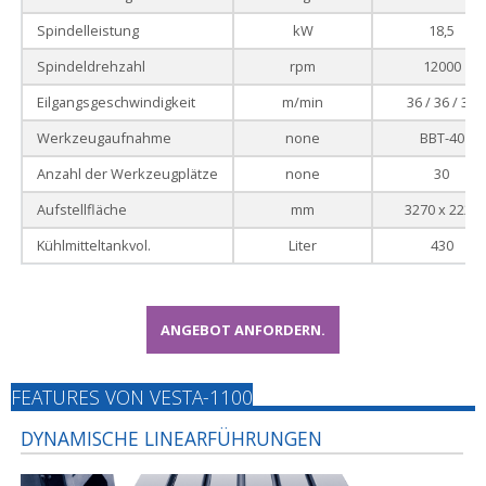
Spindelleistung
kW
18,5
Spindeldrehzahl
rpm
12000
Eilgangsgeschwindigkeit
m/min
36 / 36 / 36
Werkzeugaufnahme
none
BBT-40
Anzahl der Werkzeugplätze
none
30
Aufstellfläche
mm
3270 x 2225
Kühlmitteltankvol.
Liter
430
ANGEBOT ANFORDERN.
FEATURES VON VESTA-1100
DYNAMISCHE LINEARFÜHRUNGEN