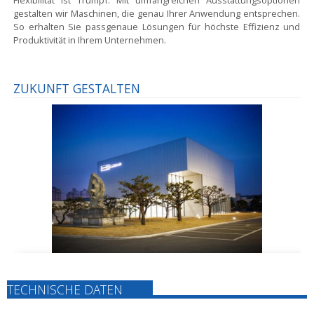
Flexibilität ist Trumpf:
Mit umfangreichen Ausstattungsoptionen
gestalten wir Maschinen, die genau Ihrer Anwendung entsprechen.
So erhalten Sie passgenaue Lösungen für höchste Effizienz und
Produktivität in Ihrem Unternehmen.
ZUKUNFT GESTALTEN
Weitblick in der Technik:
Eine starke Forschungs- und
TECHNISCHE DATEN
Entwicklungsabteilung garantiert permanenten Fortschritt. Mit
einem hohen Budget für Forschung in Deutschland treiben wir