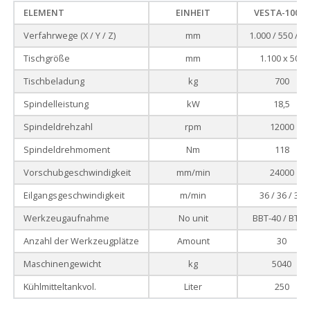
die Innovation voran, um den hohen Anforderungen des
ELEMENT
EINHEIT
VESTA-1000+
Marktes gerecht zu werden.
Verfahrwege (X / Y / Z)
mm
1.000 / 550 / 5
Tischgröße
mm
1.100 x 502
Tischbeladung
kg
700
Spindelleistung
kW
18,5
Spindeldrehzahl
rpm
12000
Spindeldrehmoment
Nm
118
Vorschubgeschwindigkeit
mm/min
24000
Eilgangsgeschwindigkeit
m/min
36 / 36 / 30
Werkzeugaufnahme
No unit
BBT-40 / BT-4
Anzahl der Werkzeugplätze
Amount
30
Maschinengewicht
kg
5040
Kühlmitteltankvol.
Liter
250