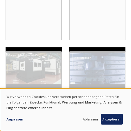
Wir verwenden Cookies und verarbeiten personenbezogene Daten für
VERWENDUNG
die folgenden Zwecke:
Funktional, Werbung und Marketing, Analysen &
Eingebettete externe Inhalte
.
VON
ANFRAGE
PERSONENBEZOGENEN
Anpassen
Ablehnen
Akzeptieren
DATEN