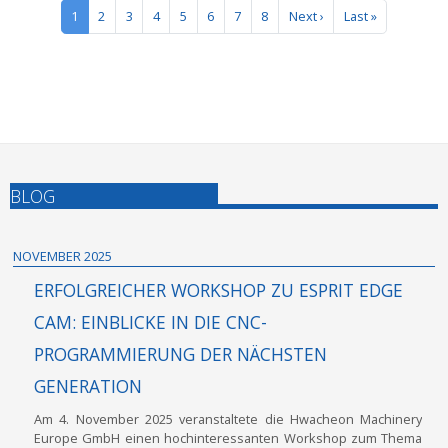
SEITENNUMMERIERUNG
Nächste Seite
Letzte Seite
1
2
3
4
5
6
7
8
Next ›
Last »
BLOG
NOVEMBER 2025
ERFOLGREICHER WORKSHOP ZU ESPRIT EDGE
CAM: EINBLICKE IN DIE CNC-
PROGRAMMIERUNG DER NÄCHSTEN
GENERATION
Am 4. November 2025 veranstaltete die Hwacheon Machinery
Europe GmbH einen hochinteressanten Workshop zum Thema