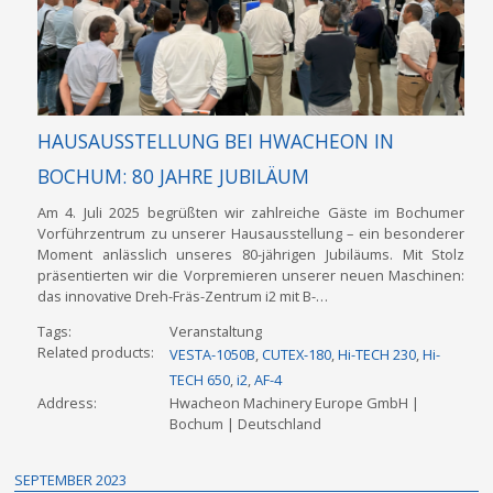
HAUSAUSSTELLUNG BEI HWACHEON IN
BOCHUM: 80 JAHRE JUBILÄUM
Am 4. Juli 2025 begrüßten wir zahlreiche Gäste im Bochumer
Vorführzentrum zu unserer Hausausstellung – ein besonderer
Moment anlässlich unseres 80-jährigen Jubiläums. Mit Stolz
präsentierten wir die Vorpremieren unserer neuen Maschinen:
das innovative Dreh-Fräs-Zentrum i2 mit B-…
Tags
Veranstaltung
Related products
VESTA-1050B
,
CUTEX-180
,
Hi-TECH 230
,
Hi-
TECH 650
,
i2
,
AF-4
Address
Hwacheon Machinery Europe GmbH |
Bochum |
Deutschland
SEPTEMBER 2023