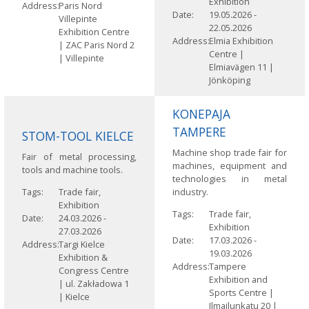
Exhibition
Address
Paris Nord
Date
19.05.2026
-
Villepinte
22.05.2026
Exhibition Centre
Address
Elmia Exhibition
|
ZAC Paris Nord 2
Centre |
|
Villepinte
Elmiavägen 11 |
Jönköping
KONEPAJA
TAMPERE
STOM-TOOL KIELCE
Machine shop trade fair for
Fair of metal processing,
machines, equipment and
tools and machine tools.
technologies in metal
Tags
Trade fair,
industry.
Exhibition
Tags
Trade fair,
Date
24.03.2026
-
Exhibition
27.03.2026
Date
17.03.2026
-
Address
Targi Kielce
19.03.2026
Exhibition &
Address
Tampere
Congress Centre
Exhibition and
|
ul. Zakładowa 1
Sports Centre |
|
Kielce
Ilmailunkatu 20 |