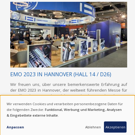
EMO 2023 IN HANNOVER (HALL 14 / D26)
Wir freuen uns, über unsere bemerkenswerte Erfahrung auf
der EMO 2023 in Hannover, der weltweit führenden Messe für
Metallbearbeitung und Produktionstechnologie, zu berichten. In
diesem Jahr hatten wir das Privileg, unsere neuesten Fortschritte
Wir verwenden Cookies und verarbeiten personenbezogene Daten für
bei CNC-Drehmaschinen und…
VERWENDUNG
die folgenden Zwecke:
Funktional, Werbung und Marketing, Analysen
& Eingebettete externe Inhalte
.
Tags
Customer voices
VON
Related products
VESTA-1050B
,
Hi-TECH 450
,
Hi-TECH 850
,
VT-
PERSONENBEZOGENEN
Anpassen
Ablehnen
Akzeptieren
650
,
VT-1150+
,
CUTEX-180
,
Hi-TECH 230
,