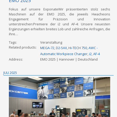
EMO 2025
Fokus auf unsere ExponateWir präsentierten stolz sechs
Maschinen auf der EMO 2025, die jeweils Hwacheons
Engagement für Präzision und Innovation
unterstreichen:Premiere der i2 und AF-4: Unsere neuesten
Ergänzungen erhielten breites Lob und zahlreiche Anfragen, die
ihre…
Tags
Veranstaltung
Related products
MEGA-72
,
D2-5AX
,
Hi-TECH 750
,
AWC -
Automatic Workpiece Changer
,
i2
,
AF-4
Address
EMO 2025 |
Hannover |
Deutschland
JULI 2025