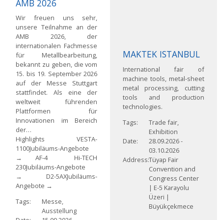
AMB 2026
Wir freuen uns sehr,
unsere Teilnahme an der
AMB 2026, der
internationalen Fachmesse
MAKTEK ISTANBUL
für Metallbearbeitung,
bekannt zu geben, die vom
International fair of
15. bis 19. September 2026
machine tools, metal-sheet
auf der Messe Stuttgart
metal processing, cutting
stattfindet. Als eine der
tools and production
weltweit führenden
technologies.
Plattformen für
Innovationen im Bereich
Tags
Trade fair,
der…
Exhibition
Highlights VESTA-
Date
28.09.2026
-
1100Jubiläums-Angebote
03.10.2026
→ AF-4 Hi-TECH
Address
Tüyap Fair
230Jubiläums-Angebote
Convention and
→ D2-5AXJubiläums-
Congress Center
Angebote →
|
E-5 Karayolu
Üzeri |
Tags
Messe,
Büyükçekmece
Ausstellung