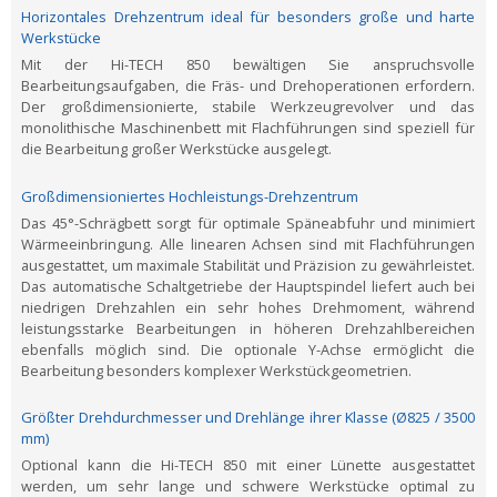
Horizontales Drehzentrum ideal für besonders große und harte
Werkstücke
Mit der Hi-TECH 850 bewältigen Sie anspruchsvolle
Bearbeitungsaufgaben, die Fräs- und Drehoperationen erfordern.
Der großdimensionierte, stabile Werkzeugrevolver und das
monolithische Maschinenbett mit Flachführungen sind speziell für
die Bearbeitung großer Werkstücke ausgelegt.
Großdimensioniertes Hochleistungs-Drehzentrum
Das 45°-Schrägbett sorgt für optimale Späneabfuhr und minimiert
Wärmeeinbringung. Alle linearen Achsen sind mit Flachführungen
ausgestattet, um maximale Stabilität und Präzision zu gewährleistet.
Das automatische Schaltgetriebe der Hauptspindel liefert auch bei
niedrigen Drehzahlen ein sehr hohes Drehmoment, während
leistungsstarke Bearbeitungen in höheren Drehzahlbereichen
ebenfalls möglich sind. Die optionale Y-Achse ermöglicht die
Bearbeitung besonders komplexer Werkstückgeometrien.
Größter Drehdurchmesser und Drehlänge ihrer Klasse (Ø825 / 3500
mm)
Optional kann die Hi-TECH 850 mit einer Lünette ausgestattet
werden, um sehr lange und schwere Werkstücke optimal zu