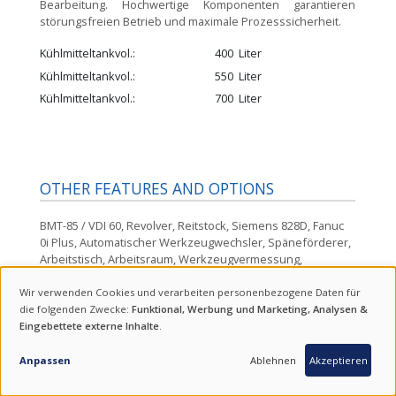
Bearbeitung. Hochwertige Komponenten garantieren
störungsfreien Betrieb und maximale Prozesssicherheit.
Kühlmitteltankvol.
400
Liter
Kühlmitteltankvol.
550
Liter
Kühlmitteltankvol.
700
Liter
OTHER FEATURES AND OPTIONS
BMT-85 / VDI 60, Revolver, Reitstock, Siemens 828D, Fanuc
0i Plus, Automatischer Werkzeugwechsler, Späneförderer,
Arbeitstisch, Arbeitsraum, Werkzeugvermessung,
Peripherie und Zubehör, Größe der Maschine
Wir verwenden Cookies und verarbeiten personenbezogene Daten für
VERWENDUNG
die folgenden Zwecke:
Funktional, Werbung und Marketing, Analysen &
Eingebettete externe Inhalte
.
VON
ANFRAGE
PERSONENBEZOGENEN
ANGEBOT ANFORDERN.
Anpassen
Ablehnen
Akzeptieren
DATEN