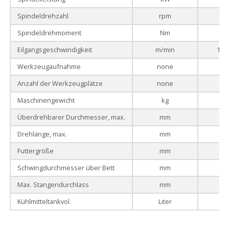
Spindeldrehzahl
rpm
Spindeldrehmoment
Nm
Eilgangsgeschwindigkeit
m/min
10 /
Werkzeugaufnahme
none
Anzahl der Werkzeugplätze
none
Maschinengewicht
kg
17
Überdrehbarer Durchmesser, max.
mm
Drehlänge, max.
mm
2
Futtergröße
mm
Schwingdurchmesser über Bett
mm
Max. Stangendurchlass
mm
Kühlmitteltankvol.
Liter
4