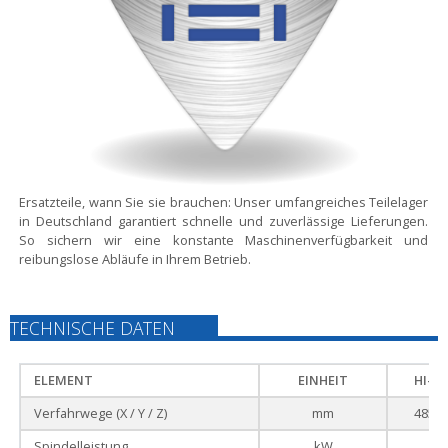
Ersatzteile, wann Sie sie brauchen:
Unser umfangreiches Teilelager
in Deutschland garantiert schnelle und zuverlässige Lieferungen.
So sichern wir eine konstante Maschinenverfügbarkeit und
reibungslose Abläufe in Ihrem Betrieb.
TECHNISCHE DATEN
ELEMENT
EINHEIT
HI-TE
Verfahrwege (X / Y / Z)
mm
485 / 
Spindelleistung
kW