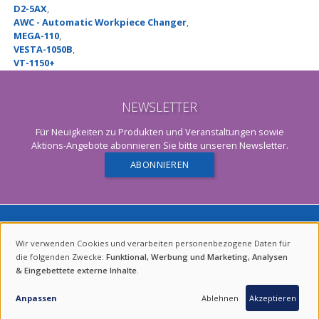
D2-5AX
,
AWC - Automatic Workpiece Changer
,
MEGA-110
,
VESTA-1050B
,
VT-1150+
NEWSLETTER
Für Neuigkeiten zu Produkten und Veranstaltungen sowie
Aktions-Angebote abonnieren Sie bitte unseren Newsletter.
ABONNIEREN
Wir verwenden Cookies und verarbeiten personenbezogene Daten für
VERWENDUNG
die folgenden Zwecke:
Funktional, Werbung und Marketing, Analysen
& Eingebettete externe Inhalte
.
VON
PERSONENBEZOGENEN
Anpassen
Ablehnen
Akzeptieren
BLEIBENDE WERTE.