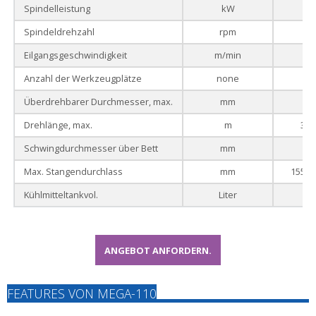
Spindelleistung
kW
55
Spindeldrehzahl
rpm
40
Eilgangsgeschwindigkeit
m/min
6 /
Anzahl der Werkzeugplätze
none
Überdrehbarer Durchmesser, max.
mm
1
Drehlänge, max.
m
3 (4
Schwingdurchmesser über Bett
mm
1
Max. Stangendurchlass
mm
155 (2
Kühlmitteltankvol.
Liter
2
ANGEBOT ANFORDERN.
FEATURES VON MEGA-110