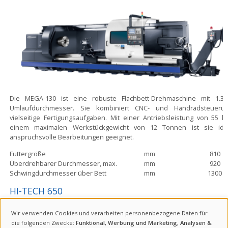
Die MEGA-130 ist eine robuste Flachbett-Drehmaschine mit 1.
Umlaufdurchmesser. Sie kombiniert CNC- und Handradsteueru
vielseitige Fertigungsaufgaben. Mit einer Antriebsleistung von 55 
einem maximalen Werkstückgewicht von 12 Tonnen ist sie ide
anspruchsvolle Bearbeitungen geeignet.
Futtergröße
mm
810
Überdrehbarer Durchmesser, max.
mm
920
Schwingdurchmesser über Bett
mm
1300
HI-TECH 650
DIE HI-TECH 650 IST PRÄDESTINIERT FÜR GROSSE WERKSTÜCKE UND SCH
ERSPANBARE MATERIALIEN
Wir verwenden Cookies und verarbeiten personenbezogene Daten für
VERWENDUNG
die folgenden Zwecke:
Funktional, Werbung und Marketing, Analysen &