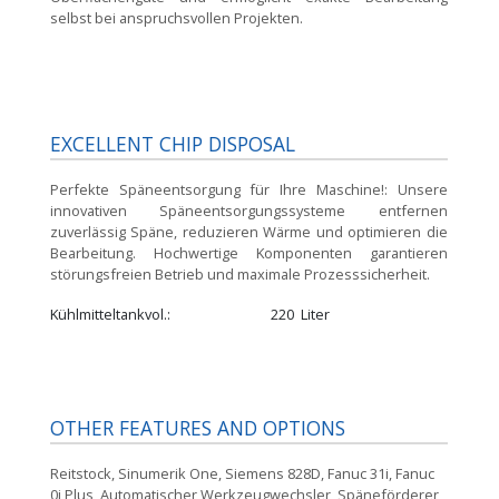
selbst bei anspruchsvollen Projekten.
EXCELLENT CHIP DISPOSAL
Perfekte Späneentsorgung für Ihre Maschine!:
Unsere
innovativen Späneentsorgungssysteme entfernen
zuverlässig Späne, reduzieren Wärme und optimieren die
Bearbeitung. Hochwertige Komponenten garantieren
störungsfreien Betrieb und maximale Prozesssicherheit.
Kühlmitteltankvol.
220
Liter
OTHER FEATURES AND OPTIONS
Reitstock, Sinumerik One, Siemens 828D, Fanuc 31i, Fanuc
0i Plus, Automatischer Werkzeugwechsler, Späneförderer,