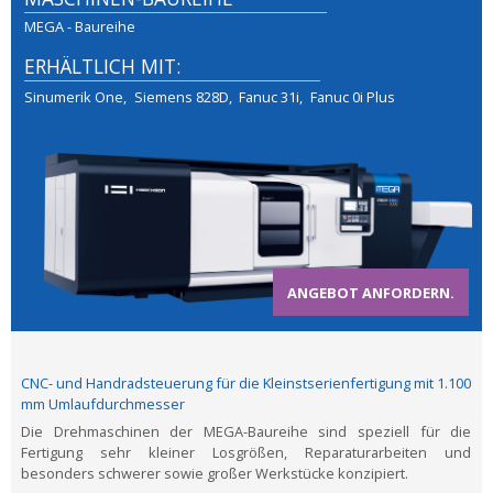
MEGA - Baureihe
ERHÄLTLICH MIT:
Sinumerik One
Siemens 828D
Fanuc 31i
Fanuc 0i Plus
ANGEBOT ANFORDERN.
CNC- und Handradsteuerung für die Kleinstserienfertigung mit 1.100
mm Umlaufdurchmesser
Die Drehmaschinen der MEGA-Baureihe sind speziell für die
Fertigung sehr kleiner Losgrößen, Reparaturarbeiten und
besonders schwerer sowie großer Werkstücke konzipiert.