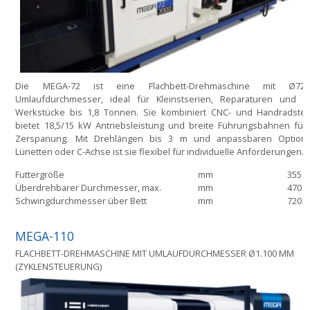
Die MEGA-72 ist eine Flachbett-Drehmaschine mit Ø7
Umlaufdurchmesser, ideal für Kleinstserien, Reparaturen und s
Werkstücke bis 1,8 Tonnen. Sie kombiniert CNC- und Handradste
bietet 18,5/15 kW Antriebsleistung und breite Führungsbahnen für 
Zerspanung. Mit Drehlängen bis 3 m und anpassbaren Option
Lünetten oder C-Achse ist sie flexibel für individuelle Anforderungen…
Futtergröße
mm
355
Überdrehbarer Durchmesser, max.
mm
470
Schwingdurchmesser über Bett
mm
720
MEGA-110
FLACHBETT-DREHMASCHINE MIT UMLAUFDURCHMESSER Ø1.100 MM
(ZYKLENSTEUERUNG)